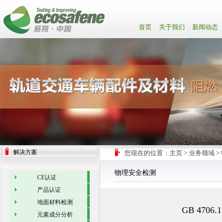
首页
关于我们
新闻动态
解决方案
您现在的位置：
主页
>
业务领域
>
物理安全检测
CE认证
产品认证
地面材料检测
GB 47
元素成分分析