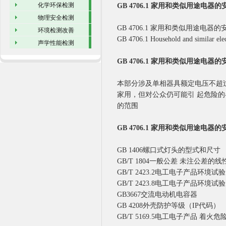
化学环保检测
GB 4706.1 家用和类似用途电
物理安全检测
GB 4706.1 家用和类似用途电器
环境检测改善
GB 4706.1 Household and similar elect
声学性能检测
GB 4706.1 家用和类似用途电
本部分涉及单相器具额定电压不超过
家用，但对公众仍可能引 起危险
的范围
GB 4706.1 家用和类似用途电
GB 1406螺口式灯头的型式和尺寸
GB/T 1804一般公差 未注公差的
GB/T 2423.2电工电子产品环境
GB/T 2423.8电工电子产品环境
GB3667交流电动机电容器
GB 4208外壳防护等级（IP代码）
GB/T 5169.5电工电子产品 着