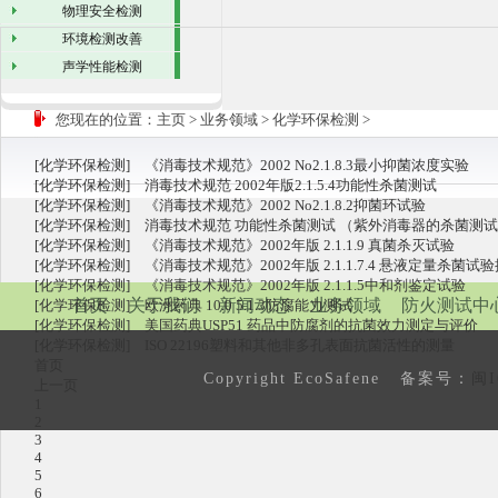
物理安全检测
环境检测改善
声学性能检测
您现在的位置：
主页
>
业务领域
>
化学环保检测
>
[
化学环保检测
]
《消毒技术规范》2002 No2.1.8.3最小抑菌浓度实验
[
化学环保检测
]
消毒技术规范 2002年版2.1.5.4功能性杀菌测试
[
化学环保检测
]
《消毒技术规范》2002 No2.1.8.2抑菌环试验
[
化学环保检测
]
消毒技术规范 功能性杀菌测试 （紫外消毒器的杀菌测
[
化学环保检测
]
《消毒技术规范》2002年版 2.1.1.9 真菌杀灭试验
[
化学环保检测
]
《消毒技术规范》2002年版 2.1.1.7.4 悬液定量杀菌试
[
化学环保检测
]
《消毒技术规范》2002年版 2.1.1.5中和剂鉴定试验
首页
关于我们
新闻动态
业务领域
防火测试中
[
化学环保检测
]
欧洲药典 10.0 5.1.3防腐能力测试
[
化学环保检测
]
美国药典USP51 药品中防腐剂的抗菌效力测定与评价
[
化学环保检测
]
ISO 22196塑料和其他非多孔表面抗菌活性的测量
首页
Copyright EcoSafene 备案号：
闽I
上一页
1
2
3
4
5
6