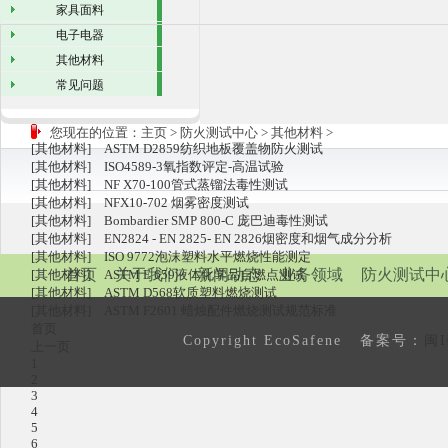
家具面料
电子电器
其他材料
常见问题
您现在的位置：
主页
>
防火测试中心
>
其他材料
>
[
其他材料
]
ASTM D2859纺织地板覆盖物防火测试
[
其他材料
]
ISO4589-3氧指数评定-高温试验
[
其他材料
]
NF X70-100管式蒸镏法毒性测试
[
其他材料
]
NFX10-702 烟雾密度测试
[
其他材料
]
Bombardier SMP 800-C 庞巴迪毒性测试
[
其他材料
]
EN2824 - EN 2825- EN 2826烟密度和烟气成分分析
[
其他材料
]
ISO 9772泡沫塑料水平燃烧性能测定
首页
关于我们
新闻动态
业务领域
防火测试中
[
其他材料
]
ASTM E 659液体化学品自燃点测试
[
其他材料
]
ASTM D568软质塑料燃烧测试
[
其他材料
]
ASTM F2601 蜡烛配件燃烧测试规范标准
首页
Copyright EcoSafene 备案号：
闽I
上一页
1
2
3
4
5
6