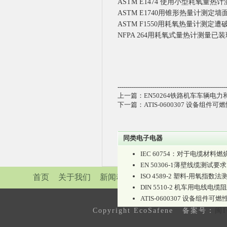
ASTM E1474 使用小型耗氧
ASTM E1740用锥形热量计测定
ASTM F1550用耗氧热量计测
NFPA 264用耗氧式量热计测量
------------------------------------------------------
上一篇：
EN50264铁路机车车辆电
下一篇：
ATIS-0600307 设备组
同类电子电器
IEC 60754：对于电缆材
EN 50306-1薄壁线缆测试要求
ISO 4589-2 塑料-用氧指
首页
关于我们
新闻动态
业务领域
防火测试中
DIN 5510-2 机车用电线
ATIS-0600307 设备组件
Copyright EcoSafene 备案号：
闽I