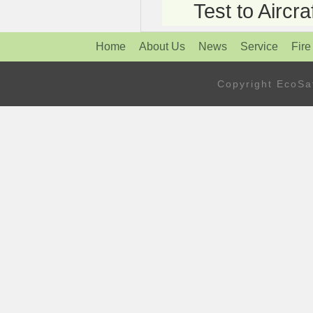
Test to Aircra
Home
About Us
News
Service
Fire
Copyright Eco