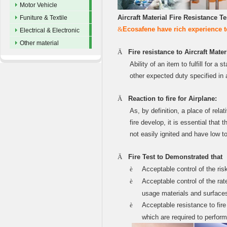
Motor Vehicle
Aircraft Material Fire Resistance Te
Funiture & Textile
&
Ecosafene
have rich experience to
Electrical & Electronic
Other material
Ä
Fire resistance to Aircraft Mater
Ability of an item to fulfill for a
other expected duty specified in a
Ä
Reaction to fire for Airplane:
As, by definition, a place of rela
fire develop, it is essential that
not easily ignited and have low 
Ä
Fire Test to Demonstrated that
è
Acceptable control of the ris
è
Acceptable control of the ra
usage materials and surfaces
è
Acceptable resistance to fire 
which are required to perfor