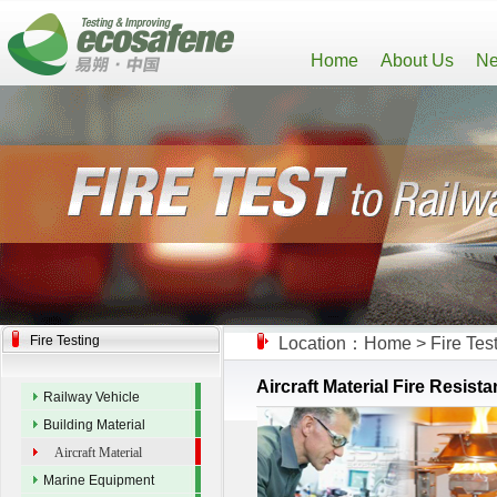
Home
About Us
Ne
Fire Testing
Location：
Home
>
Fire Tes
Aircraft Material Fire Resist
Railway Vehicle
Building Material
Aircraft Material
Marine Equipment