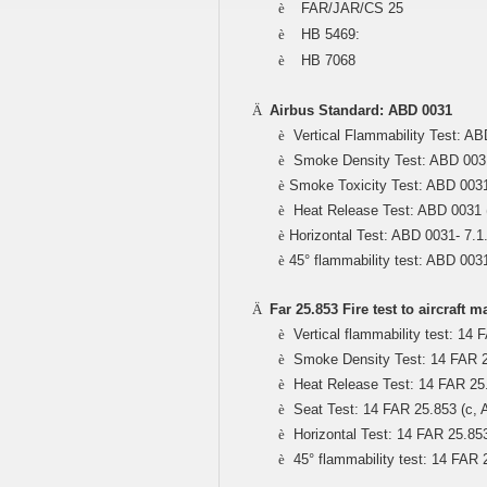
è
FAR/JAR/CS 25
è
HB 5469:
è
HB 7068
Ä
Airbus Standard: ABD 0031
è
Vertical Flammability Test: AB
è
Smoke Density Test: ABD 0031
è
Smoke Toxicity Test: ABD 0031
è
Heat Release Test: ABD 0031 
è
Horizontal Test: ABD 0031- 7.1.
è
45° flammability test: ABD 0031
Ä
Far 25.853 Fire test to aircraft 
è
Vertical flammability test: 14 FA
è
Smoke Density Test: 14 FAR 25.8
è
Heat Release Test: 14 FAR 25.8
è
Seat Test: 14 FAR 25.853 (c, Ap
è
Horizontal Test: 14 FAR 25.853 b
è
45° flammability test: 14 FAR 25.