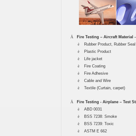
Ä
Fire Testing – Aircraft Material
è
Rubber Product, Rubber Seal
è
Plastic Product
è
Life jacket
è
Fire Coating
è
Fire Adhesive
è
Cable and Wire
è
Textile (Curtain, carpet)
Ä
Fire Testing - Airplane – Test S
è
ABD 0031
è
BSS 7238: Smoke
è
BSS 7239: Toxic
è
ASTM E 662